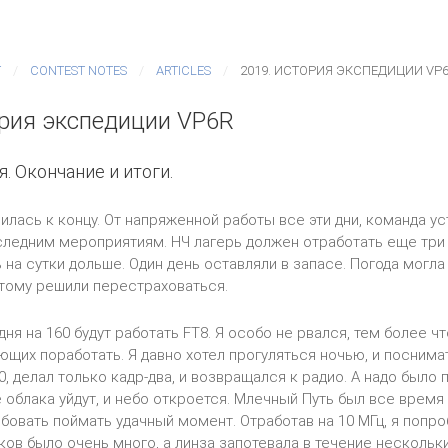
T
CONTEST NOTES
ARTICLES
2019. ИСТОРИЯ ЭКСПЕДИЦИИ VP
ория экспедиции VP6R
. Окончание и итоги.
илась к концу. От напряженной работы все эти дни, команда уст
следним мероприятиям. НЧ лагерь должен отработать еще три 
 на сутки дольше. Один день оставляли в запасе. Погода могла
тому решили перестраховаться.
дня на 160 будут работать FT8. Я особо не рвался, тем более ч
щих поработать. Я давно хотел прогуляться ночью, и поснима
0, делал только кадр-два, и возвращался к радио. А надо было
 облака уйдут, и небо откроется. Млечный Путь был все время 
бовать поймать удачный момент. Отработав на 10 МГц, я попр
ков было очень много, а линза запотевала в течение нескольки