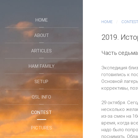
HOME
HOME
CONTES
ABOUT
2019. Ист
ARTICLES
Часть седьмая
HAM FAMILY
Экспедиция близ
готовились к по
Основной лагерь
SETUP
коррективы, поэ
QSL INFO
29 октября. Сего
несколько желаю
CONTEST
из-за смен на 16
время, когда все
PICTURES
надо было попро
поснимать. Обла