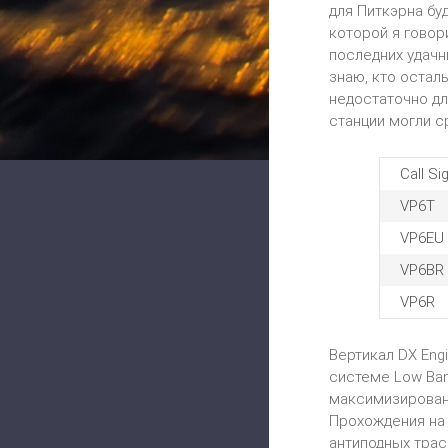
для Питкэрна буд
которой я говор
последних удачн
знаю, кто остал
недостаточно дл
станции могли с
Call Si
VP6T
VP6EU
VP6BR
VP6R
Вертикал DX Eng
системе Low Ban
максимизирован
Прохождения на 
антиподных трас