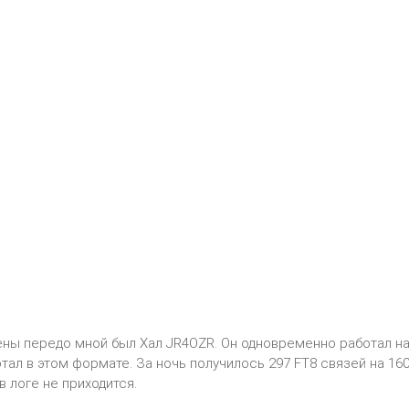
ы передо мной был Хал JR4OZR. Он одновременно работал на дву
тал в этом формате. За ночь получилось 297 FT8 связей на 16
в логе не приходится.