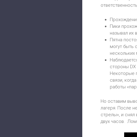
ответственность
Прохождение
Пики прохож
называл их 
Пятна посто
могут быть 
нескольких м
Наблюдается
стороны DX 
Некоторые п
связи, когд
работы «пар
Но оставим выво
лагеря. После н
стрелы», и снял
двух часов. Лом