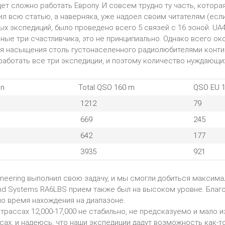
ет сложно работать Европу. И совсем трудно ту часть, которая 
ил всю статью, а наверняка, уже надоел своим читателям (если
ых экспедиций, было проведено всего 5 связей с 16 зоной. UA4
ьные три счастливчика, это не принципиально. Однако всего ок
я насыщения столь густонаселенного радиолюбителями конти
работать все три экспедиции, и поэтому количество нуждающи
gn
Total QSO 160 m
QSO EU 
1212
79
669
245
642
177
3935
921
ineering выполнил свою задачу, и мы смогли добиться максима
d Systems RA6LBS прием также был на высоком уровне. Благод
о время нахождения на диапазоне.
трассах 12,000-17,000 не стабильно, не предсказуемо и мало 
сах, и надеюсь, что наши экспедиции дадут возможность как-то