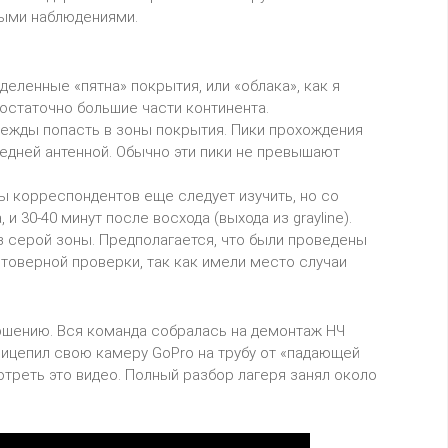
ными наблюдениями.
еленные «пятна» покрытия, или «облака», как я
достаточно большие части континента.
дежды попасть в зоны покрытия. Пики прохождения
редней антенной. Обычно эти пики не превышают
ы корреспондентов еще следует изучить, но со
 30-40 минут после восхода (выхода из grayline).
з серой зоны. Предполагается, что были проведены
стоверной проверки, так как имели место случаи
ершению. Вся команда собралась на демонтаж НЧ
прицепил свою камеру GoPro на трубу от «падающей
отреть это видео. Полный разбор лагеря занял около