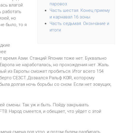
паровоз.
ась влагой.
Часть шестая. Конец приему
ь работать
и карнавал 16 зоны.
язей, но
Часть седьмая. Окончание и
не было, то я
итоги.
едкие
рее
т время Азии. Станций Японии тоже нет. Буквально
Европа не наработалась, но прохождения нет. Жаль.
овый из Европы сможет пробиться. Итог всего 154
оберто CE3CT. Дозвался Ральф K0IR, которому
была долгая ночь борьбы со сном. Если нет зовущих,
ей смены. Так уж и быть. Пойду закрывать
FT8. Народ смеется, и обещает, что уйдет с этой
 меня смена под утро, и потом будем разбирать