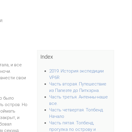
6R
Index
ала, и все
2019. История экспедиции
ночи.
VP6R
 внести свои
Часть вторая. Путешествие
из Папеэте до Питкэрна.
Часть третья. Антенны-наше
то было
все.
ть остров. Но
Часть четвертая. Топбенд.
 поймать
Начало
закрыт, и
Часть пятая. Топбенд,
обовал
прогулка по острову и
х секунд.