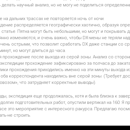
 делать научный анализ, но не могу не поделиться определен
 на дальних трассах не повторяется ночь от ночи.
дение распределяется географически хаотично, образуя опред
в статье. Пятна могут быть небольшими, но могут и покрывать 
янно изменяются, и очень важно, чтобы DX-мены не теряли на
очень острыми, что позволит сработать DX даже станции со с
инут, но могут длиться до часа.
 прохождение после выхода из серой зоны. Анализ со сторон
экспедиции прохождение зафиксировано за полчаса до заката, и
ики прохождения приходились именно на эти минуты выхода и
а оба корреспондента находились вне серой зоны. (Требует до
овозом», что затрудняет корректные выводы).
ды, экспедиция еще продолжалась, хотя и была близка к зав
едолгих подготовительных работ, опустили вертикал на 160. Я 
 все это мероприятие с интересного ракурса. Предлагаю посм
ать-не строить.