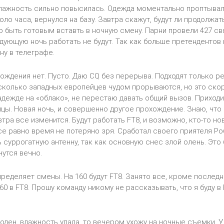
лажность сильно повысилась. Одежда моментально проптывал
ло часа, вернулся на базу. Завтра скажут, будут ли продолжат
до быть готовым вставть в ночную смену. Парни провели 427 св
едующую ночь работать не будут. Так как больше претендентов 
ну в телеграфе.
хождения нет. Пусто. Даю CQ без перерыва. Подходят только р
колько западных европейцев чудом прорываются, но это ско
адежде на «облако», не перестаю давать общий вызов. Приходи
цы. Новая ночь, и совершенно другое прохождение. Знаю, что 
втра все изменится. Будут работать FT8, и возможно, кто-то н
Все равно время не потеряно зря. Сработал своего приятеля Р
 суррогатную антенну, так как основную снес злой олень. Это 
нутся вечно.
ределяет смены. На 160 будут FT8. Занято все, кроме последн
0 в FT8. Прошу команду никому не рассказывать, что я буду в 
боден, влажность упала, то вечером ухожу на ночные съемки. У