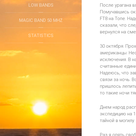
LOW BANDS
После урагана в
Помучавшись око
FT8 на Топе. На
MAGIC BAND 50 MHZ
сказали, что сл
вернулся на сме
STATISTICS
30 октября. Про
американцы. Нес
исключения. В н
считанные едини
Надеюсь, что за
связи за ночь. 
пришлось лепить
то такие ночи тя
Днем народ расп
экспедицию на 16
тайной в могилу.
Раз я опять сво