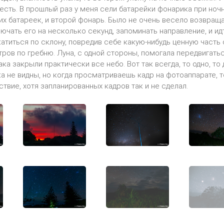
есть. В прошлый раз у меня сели батарейки фонарика при ночн
х батареек, и второй фонарь. Было не очень весело возвра
ючать его на несколько секунд, запоминать направление, и ид
катиться по склону, повредив себе какую-нибудь ценную часть 
ров по гребню. Луна, с одной стороны, помогала передвигатьс
ка закрыли практически все небо. Вот так всегда, то одно, то
ка не видны, но когда просматриваешь кадр на фотоаппарате, т
ствие, хотя запланированных кадров так и не сделал.