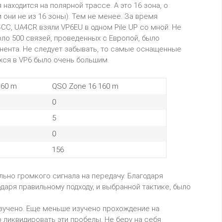
находится на полярной трассе. А это 16 зона, о
 они не из 16 зоны). Тем не менее. За время
CC, UA4CR взяли VP6EU в одном Pile UP со мной. Не
оло 500 связей, проведенных с Европой, было
нента. Не следует забывать, то самые оснащенные
хся в VP6 было очень большим.
160 m
QSO Zone 16 160 m
0
5
0
156
льно громкого сигнала на передачу. Благодаря
аря правильному подходу, и выбранной тактике, было
изучено. Еще меньше изучено прохождение на
 ликвидировать эти пробелы. Не беру на себя