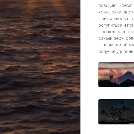
позицию. Время 
комплекта свежи
Приходилось вкл
оступиться и по
Прошел весь ост
самый верх, обла
Глазом эти обла
получил удоволь