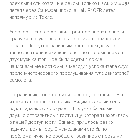
всех были стыковочные рейсы. Только Hawk SM5AQD
летел через Сан-Франциско, а Hal JR4OZR летел
напрямую из Токио.
Аэропорт Папеэте оставил приятное впечатление, и
сразу же почувствовалась экзотика тропической
страны. Перед пограничным контролем девушка
танцевала полинезийский танец под аккомпанемент
двух музыкантов. Все были одеты в яркие
национальные костюмы, а мелодия успокаивала слух
после многочасового прослушивания гула двигателей
самолета.
Пограничник, повертев мой паспорт, поставил печать
и пожелал хорошего отдыха. Видимо каждый день
видит таджикский документ. Получив багаж мы
дружно отправились в гостиницу, которая находилась
в пешей доступности. Однако, пришлось резко
подниматься в гору. С чемоданами это было
проблематично, но сообща справились с первыми