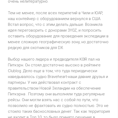
очень нелитературно.
Тем не менее, после всех перипетий в Чили и ЮАР,
наш контейнер с оборудованием вернулся в США.
Встал вопрос, что с этим делать дальше. Возникла
идея переговорить с донорами 3Y0Z, и попросить
оставить оборудование для проведения экспедиции в
менее сложную географическую зону, но достаточно
редкую для охотников для DX.
Выбор нашего лидера и предводителя K0IR пал на
Питкэрн. Он стоял достаточно высоко в рейтинге
Clublog. Дело еще в том, что туда периодически
наведывалось судно Braveheart-наши давние друзья и
партнеры. У них действовал контракт с
правительством Новой Зеландии на обеспечение
Питкэрна . Поэтому они выполняли туда регулярные
рейсы. Они могли взять нас с собой по пути, что
позволило не фрахтовать их судно полностью. Это не
стоило таких баснословных денег. Так как территория
не входит в Топ 10, то было принято решение в