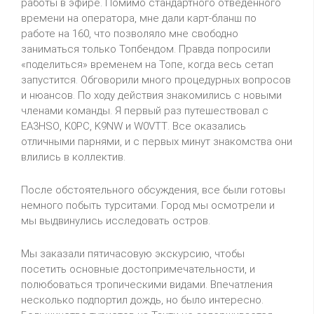
работы в эфире. Помимо стандартного отведенного
времени на оператора, мне дали карт-бланш по
работе на 160, что позволяло мне свободно
заниматься только Топбендом. Правда попросили
«поделиться» временем на Топе, когда весь сетап
запустится. Обговорили много процедурных вопросов
и нюансов. По ходу действия знакомились с новыми
членами команды. Я первый раз путешествовал с
EA
3
HSO
,
K
0
PC
,
K
9
NW
и
W
0
VTT
. Все оказались
отличными парнями, и с первых минут знакомства они
влились в коллектив.
После обстоятельного обсуждения, все были готовы
немного побыть турситами. Город мы осмотрели и
мы выдвинулись исследовать остров.
Мы заказали пятичасовую экскурсию, чтобы
посетить основные достопримечательности, и
полюбоваться тропическими видами. Впечатления
несколько подпортил дождь, но было интересно.