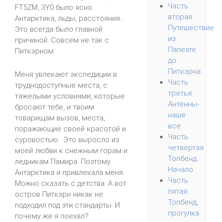
Часть
FT5ZM, 3Y0 было ясно.
вторая.
Антарктика, льды, расстояния...
Путешествие
Это всегда было главной
из
причиной. Совсем не так с
Папеэте
Питкэрном.
до
Питкэрна.
Меня увлекают экспедиции в
Часть
труднодоступные места, с
третья.
тяжелыми условиями, которые
Антенны-
бросают тебе, и твоим
наше
товарищам вызов, места,
все.
поражающие своей красотой и
Часть
суровостью. Это выросло из
четвертая.
моей любви к снежным горам и
Топбенд.
ледникам Памира. Поэтому
Начало
Антарктика и привлекала меня.
Часть
Можно сказать с детства. А вот
пятая.
остров Питкэрн никак не
Топбенд,
подходил под эти стандарты. И
прогулка
почему же я поехал?