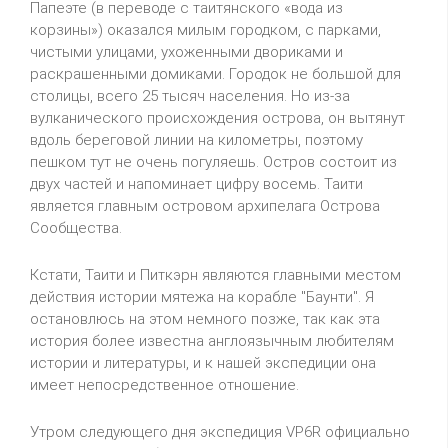
Папеэте (в переводе с таитянского «вода из
корзины») оказался милым городком, с парками,
чистыми улицами, ухоженными двориками и
раскрашенными домиками. Городок не большой для
столицы, всего 25 тысяч населения. Но из-за
вулканического происхождения острова, он вытянут
вдоль береговой линии на километры, поэтому
пешком тут не очень погуляешь. Остров состоит из
двух частей и напоминает цифру восемь. Таити
является главным островом архипелага Острова
Сообщества.
Кстати, Таити и Питкэрн являются главными местом
действия истории мятежа на корабле "Баунти". Я
остановлюсь на этом немного позже, так как эта
история более известна англоязычным любителям
истории и литературы, и к нашей экспедиции она
имеет непосредственное отношение.
Утром следующего дня экспедиция VP6R официально