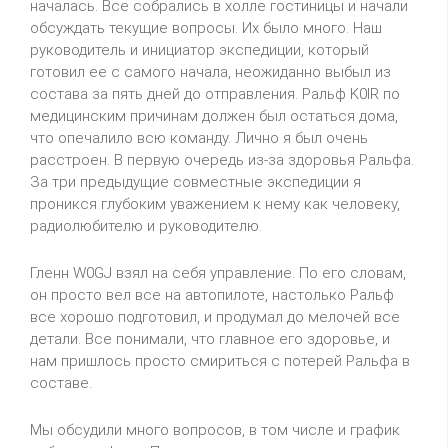
началась. Все собрались в холле гостиницы и начали
обсуждать текущие вопросы. Их было много. Наш
руководитель и инициатор экспедиции, который
готовил ее с самого начала, неожиданно выбыл из
состава за пять дней до отправления. Ральф
K
0
IR
по
медицинским причинам должен был остаться дома,
что опечалило всю команду. Лично я был очень
расстроен. В первую очередь из-за здоровья Ральфа.
За три предыдущие совместные экспедиции я
проникся глубоким уважением к нему как человеку,
радиолюбителю и руководителю.
Гленн
W
0
GJ
взял на себя управление. По его словам,
он просто вел все на автопилоте, настолько Ральф
все хорошо подготовил, и продумал до мелочей все
детали. Все понимали, что главное его здоровье, и
нам пришлось просто смириться с потерей Ральфа в
составе.
Мы обсудили много вопросов, в том числе и график