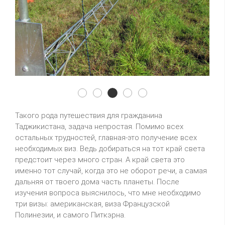
3y0z04
3y0z01
3y0z02
3y0z03
3y0z05
Такого рода путешествия для гражданина
Таджикистана, задача непростая. Помимо всех
остальных трудностей, главная-это получение всех
необходимых виз. Ведь добираться на тот край света
предстоит через много стран. А край света это
именно тот случай, когда это не оборот речи, а самая
дальняя от твоего дома часть планеты. После
изучения вопроса выяснилось, что мне необходимо
три визы: американская, виза Французской
Полинезии, и самого Питкэрна.