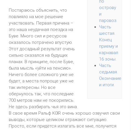
по
острову
Постараюсь объяснить, что
и
повлияло на мое решение
паровоз.
участвовать. Первая причина –
Часть
это наша неудачная поездка на
шестая.
Буве. Много сил и ресурсов
Конец
оказалось потрачено впустую.
приему и
Этот досадный результат очень
карнавал
сильно сказался на будущих
16 зоны.
планах. В принципе, после Буве,
Часть
была мысль «уйти на пенсию».
седьмая.
Ничего более сложного уже не
Окончание
будет, а места попроще уже не
и итоги.
так интересны. Но все
обернулось так, что последние
700 метров нам не покорились.
Не здесь разбирать чья это вина.
В свое время Ральф K0IR очень хорошо озвучил свои
выводы, которые целиком отражают ситуацию.
Просто, если придётся излагать все мне, получится