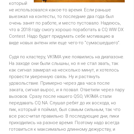
который
не использовался какое-то время. Если раньше
выезжал на контесты, то последние два года был
очень занят по работе, и место пустовало. Надеюсь,
что в 2018 году смогу хорошо поработать в
CQ
WW
DX
Contest
. Надо будет придумать себе мотивацию в
виде новых антенн или еще чего-то "сумасшедшего".
Судя по кластеру,
VK9MA
уже появились на диапазоне.
На заходе они были слышны, но я не стал звать, так
как сигнал замирал на несколько минут, и хотелось
провести уверенную связь. Ну и растянуть
удовольствие. Примерно через два часа после
заката, сигнал вырос, и я позвал. Ответили через пару
вызовов. Сразу после нашего
QSO
,
VK9MA
стали
передавать
CQ
NA
. Слушал ребят до их восхода, но
пик, который я поймал, был самым сильным, так что
все рассчитал правильно. В последующие дни, пики
приходились на разное время. Поэтому надо всегда
готовиться к максимально длинному дежурству, и