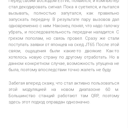
Перед своим восходом E51WL появился, и компьютер
стал декодировать сигнал. Пока я суетился, и пытался
вызывать, полностью запутался, как правильно
запускать передачу. В результате пару вызовов дал
одновременно с ним. Наконец понял, что надо галочку
убрать, и последовательность передачи наладится. С
грехом пополам, но связь провел. Сразу же стали
поступать заявки от японцев на скед JT65. После этой
связи, ощущения были какие-то двоякие. Как-то
хотелось новую страну по другому отработать. Но в
данном конкретном случае, возможность упущена не
была, поэтому впоследствии точно жалеть не буду.
Забегая вперед скажу, что стал активно пользоваться
этой модуляцией на новом диапазоне 60 м.
Большинство станций работают там QRP, поэтому
здесь этот подход оправдан однозначно.