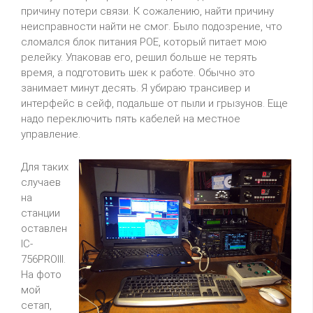
причину потери связи. К сожалению, найти причину
неисправности найти не смог. Было подозрение, что
сломался блок питания
POE
, который питает мою
релейку
. Упаковав его, решил больше не терять
время, а подготовить
шек
к работе. Обычно это
занимает минут десять. Я убираю трансивер и
интерфейс в сейф, подальше от пыли и грызунов. Еще
надо переключить пять кабелей на местное
управление.
Для таких
случаев
на
станции
оставлен
IC-
756PROIII
.
На фото
мой
сетап
,