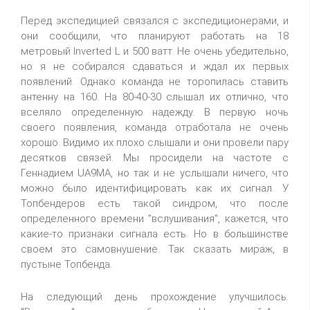
Перед экспедицией связался с экспедиционерами, и
они сообщили, что планируют работать на 18
метровый Inverted L и 500 ватт. Не очень убедительно,
но я не собирался сдаваться и ждал их первых
появлений. Однако команда не торопилась ставить
антенну на 160. На 80-40-30 слышал их отлично, что
вселяло определенную надежду. В первую ночь
своего появления, команда отработала не очень
хорошо. Видимо их плохо слышали и они провели пару
десятков связей. Мы просидели на частоте с
Геннадием UA9MA, но так и не услышали ничего, что
можно было идентифицировать как их сигнал. У
Топбендеров есть такой синдром, что после
определенного времени "вслушивания", кажется, что
какие-то признаки сигнала есть. Но в большинстве
своем это самовнушение. Так сказать мираж, в
пустыне Топбенда.
На следующий день прохождение улучшилось.