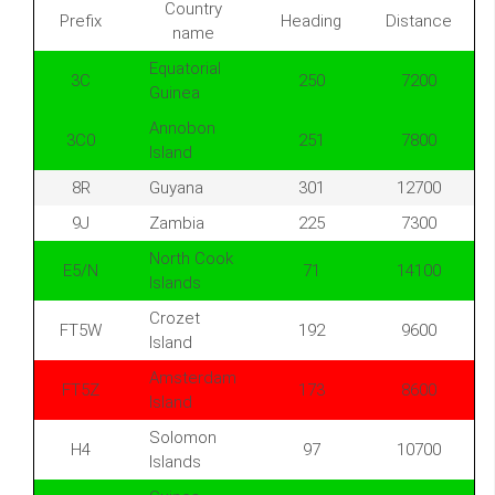
Country
Prefix
Heading
Distance
name
Equatorial
3C
250
7200
Guinea
Annobon
3C0
251
7800
Island
8R
Guyana
301
12700
9J
Zambia
225
7300
North Cook
E5/N
71
14100
Islands
Crozet
FT5W
192
9600
Island
Amsterdam
FT5Z
173
8600
Island
Solomon
H4
97
10700
Islands