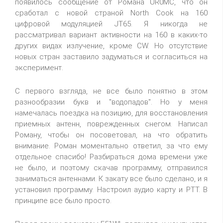
появилось сообщение от Романа UR0MC, что он
сработал с новой страной North Cook на 160
цифровой модуляцией JT65. Я никогда не
рассматривал вариант активности на 160 в каких-то
других видах излучение, кроме CW. Но отсутствие
новых стран заставило задуматься и согласиться на
эксперимент.
С первого взгляда, не все было понятно в этом
разнообразии букв и "водопадов". Но у меня
намечалась поездка на позицию, для восстановления
приемных антенн, поврежденных снегом. Написал
Роману, чтобы он посоветовал, на что обратить
внимание. Роман моментально ответил, за что ему
отдельное спасибо! Разбираться дома времени уже
не было, и поэтому скачав программу, отправился
заниматься антеннами. К закату все было сделано, и я
установил программу. Настроил аудио карту и PTT. В
принципе все было просто.