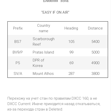
"Ближняя" зона.
"EASY IF ON AIR"
Country
Prefix
Heading
Distance
name
Scarborough
BS7
105
5400
Reef
BV9/P
Pratas Island
99
5000
DPR of
P5
69
4900
Korea
SV/A
Mount Athos
287
3800
Перехожу на учет стан по правилам DXCC 160, а не
DXCC Current. Иначе приходится назад откатываться,
из-за перехода стран в Deleted.