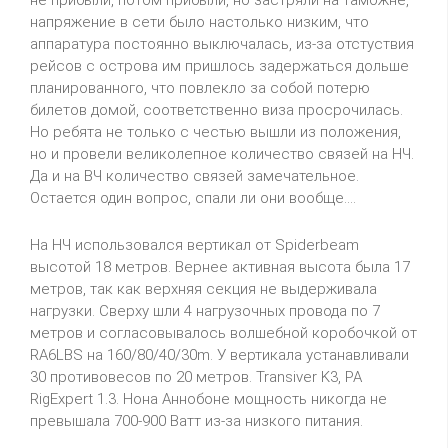
напряжение в сети было настолько низким, что
аппаратура постоянно выключалась, из-за отстуствия
рейсов с острова им пришлось задержаться дольше
планированного, что повлекло за собой потерю
билетов домой, соответственно виза просрочилась.
Но ребята не только с честью вышли из положения,
но и провели великолепное количество связей на НЧ.
Да и на ВЧ количество связей замечательное.
Остается один вопрос, спали ли они вообще....
На НЧ использовался вертикал от Spiderbeam
высотой 18 метров. Вернее активная высота была 17
метров, так как верхняя секция не выдерживала
нагрузки. Сверху шли 4 нагрузочных провода по 7
метров и согласовывалось волшебной коробочкой от
RA6LBS на 160/80/40/30m. У вертикала устанавливали
30 противовесов по 20 метров. Transiver K3, PA
RigExpert 1.3. Нона Аннобоне мощность никогда не
превышала 700-900 Ватт из-за низкого питания.