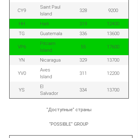
Saint Paul
CY9
328
9200
Island
HH
Haiti
319
12400
TG
Guatemala
336
13600
Pitcairn
VP6
55
17600
Island
YN
Nicaragua
329
13700
Aves
YV0
311
12200
Island
El
YS
334
13700
Salvador
"Доступные" страны
"POSSIBLE" GROUP