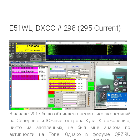
E51WL, DXCC # 298 (295 Current)
В начале 2017 было объявлено несколько экспедиций
на Северные и Южные острова Кука. К сожалению,
никто из заявленных, не был мне знаком по
активности на Топе. Однако в форуме QRZ.RU