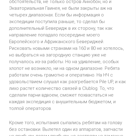
обстоятельств, не Только остров Аннобон, но и
Экваториальная Гвинея, не были закрыты аж на
четырех диапазонах. Если бы информация о
экспедиции поступила раньше, то сделал бы
дополнительный Беверидж в их сторону, так как
направление попадало посередине моего
Европейского и Африканского Бевериджей.
Рисковать новыми странами на 160 и 80 не хотелось,
но выбраться на загородную станцию уже не
получалось из-за работы. Но на удивление, особых
хлопот не возникло, ни на одном диапазоне. Ребята
работали очень грамотно и оперативно. На НЧ с
удовольствием слушал как разгребается Pile UP, и как
лихо растет количество связей в Clublog. То, что
сделали парни вдвоем, сможет похвастаться не
каждая экспедиция с внушительным бюджетом, и
толпой операторов.
Кроме того, испытания сыпались ребятам на голову
без остановки. Вылетел один из аппаратов, запчасти
не прибыли, потом прибыли, но застряли на таможне,