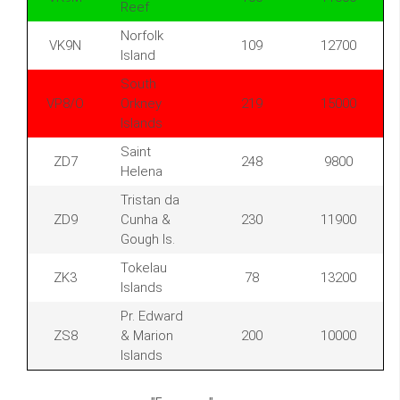
Reef
Norfolk
VK9N
109
12700
Island
South
VP8/O
Orkney
219
15000
Islands
Saint
ZD7
248
9800
Helena
Tristan da
ZD9
Cunha &
230
11900
Gough Is.
Tokelau
ZK3
78
13200
Islands
Pr. Edward
ZS8
& Marion
200
10000
Islands