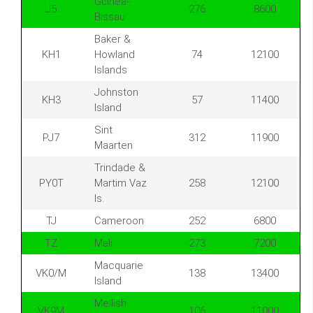
Guinea-
J5
276
8600
Bissau
Baker &
KH1
Howland
74
12100
Islands
Johnston
KH3
57
11400
Island
Sint
PJ7
312
11900
Maarten
Trindade &
PY0T
Martim Vaz
258
12100
Is.
TJ
Cameroon
252
6800
TZ
Mali
273
7200
Macquarie
VK0/M
138
13400
Island
Mellish
VK9M
106
11000