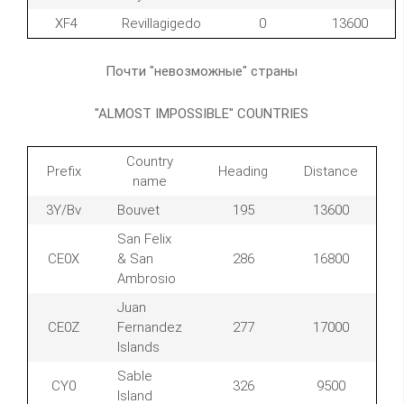
XF4
Revillagigedo
0
13600
Почти "невозможные" страны
"ALMOST IMPOSSIBLE" COUNTRIES
Country
Prefix
Heading
Distance
name
3Y/Bv
Bouvet
195
13600
San Felix
CE0X
& San
286
16800
Ambrosio
Juan
CE0Z
Fernandez
277
17000
Islands
Sable
CY0
326
9500
Island