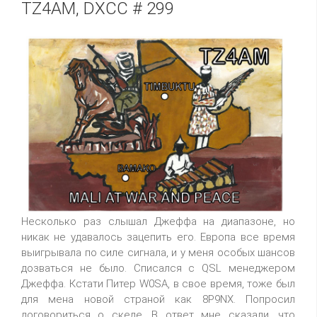
TZ4AM, DXCC # 299
Несколько раз слышал Джеффа на диапазоне, но
никак не удавалось зацепить его. Европа все время
выигрывала по силе сигнала, и у меня особых шансов
дозваться не было. Списался с QSL менеджером
Джеффа. Кстати Питер W0SA, в свое время, тоже был
для мена новой страной как 8P9NX. Попросил
договориться о скеде. В ответ мне сказали, что