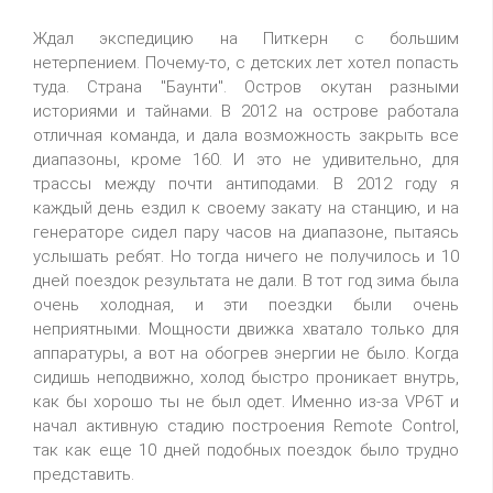
Ждал экспедицию на Питкерн с большим
нетерпением. Почему-то, с детских лет хотел попасть
туда. Страна "Баунти". Остров окутан разными
историями и тайнами. В 2012 на острове работала
отличная команда, и дала возможность закрыть все
диапазоны, кроме 160. И это не удивительно, для
трассы между почти антиподами. В 2012 году я
каждый день ездил к своему закату на станцию, и на
генераторе сидел пару часов на диапазоне, пытаясь
услышать ребят. Но тогда ничего не получилось и 10
дней поездок результата не дали. В тот год зима была
очень холодная, и эти поездки были очень
неприятными. Мощности движка хватало только для
аппаратуры, а вот на обогрев энергии не было. Когда
сидишь неподвижно, холод быстро проникает внутрь,
как бы хорошо ты не был одет. Именно из-за VP6T и
начал активную стадию построения Remote Control,
так как еще 10 дней подобных поездок было трудно
представить.