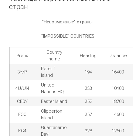
стран
"Невозможные" страны.
"IMPOSSIBLE" COUNTRIES
Country
Prefix
Heading
Distance
name
Peter 1
3Y/P
194
16400
Island
United
4U/UN
333
10400
Nations HQ
CE0Y
Easter Island
352
18700
Clipperton
FO0
357
14600
Island
Guantanamo
KG4
328
12600
Bay