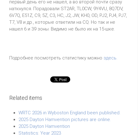
первый день его не нашел, а во второй почти сразу
наткнулся. Порадовали ST2AR, TL0CW, 9Y4VU, 8Q7DV,
6V7Q, E51Z, C9, 5Z, C3, HC, J2, JW, KH0, OD, PJ2, PJ4, PJ7,
T7, V8 и др., которые ответили на CQ. Но так и не
нашел 6 и 39 зоны. Видимо не было их на 15-шке.
Подробнее посмотреть статистику можно
здесь
.
Related items
WRTC 2026 in Wyboston England been published.
2025 Dayton Hamvention pictures are online.
2025 Dayton Hamvention
Statistics: Year 2023