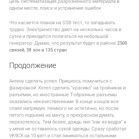
цель систематизация разрозненного материала в
одном месте, поиск и устранение ошибок.
Что касается планов на SSB тест, то загадывать
трудно. Электричество дают на несколько часов в
сутки и приходится полагаться на небольшой
генератор. Думаю, что результат будет в районе
2500
связей, 38 зон и 135 стран.
Продолжение
Антену сделать успел. Пришлось помучиться с
фазировкой. Хотел сделать "красиво" на тройниках и
разъемах, но иностранные Т-образные разъемы
оказались некачественными. В конце концов все
спаял напрямую. Немного не эстетично, но после
пятого подъема на мачту, о прекрасном думать
перехотелось. Тем более, дождь лил "как из ведра" и
у меня не оставалось сухой одежды. Сразу сработал
VK9CX на 10 ватт и стал заниматься остальными