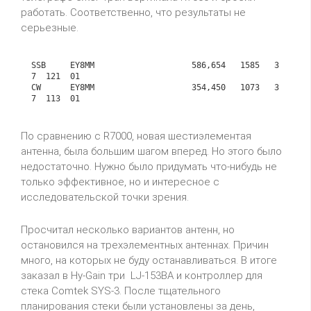
работать. Соответственно, что результаты не
серьезные.
SSB     EY8MM                    586,654   1585   3
7  121  01

CW      EY8MM                    354,450   1073   3
7  113  01
По сравнению с R7000, новая шестиэлементая
антенна, была большим шагом вперед. Но этого было
недостаточно. Нужно было придумать что-нибудь не
только эффективное, но и интересное с
исследовательской точки зрения.
Просчитал несколько вариантов антенн, но
остановился на трехэлементных антеннах. Причин
много, на которых не буду останавливаться. В итоге
заказал в Hy-Gain три LJ-153BA и контроллер для
стека Comtek SYS-3. После тщательного
планирования стеки были установлены за день,