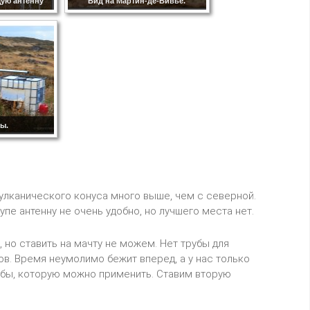
ую антенну
Вид на Мартин-де-Вивье.
ы.
улканического конуса много выше, чем с северной.
упе антенну не очень удобно, но лучшего места нет.
 но ставить на мачту не можем. Нет трубы для
ов. Время неумолимо бежит вперед, а у нас только
рубы, которую можно применить. Ставим вторую