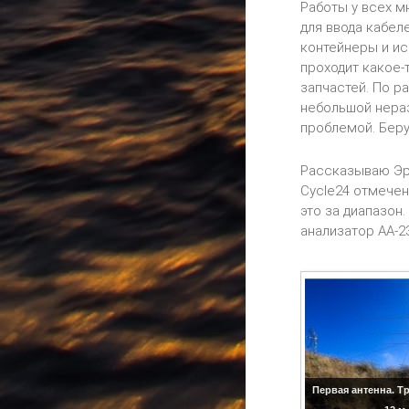
Работы у всех м
для ввода кабел
контейнеры и ис
проходит какое-
запчастей. По р
небольшой нераз
проблемой. Беру
Рассказываю Эрл
Cycle24 отмечен
это за диапазон
анализатор АА-2
Первая антенна. Т