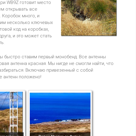
рри WB9Z готовит место
аем открывать все
. Коробок много, и
одим несколько ключевых
товой код на коробках,
руга, и это может стать
ь.
мы быстро ставим первый монобенд. Все антенны
ая антенна красная. Мы нигде не смогли найти, что
 разбираться. Включаю привезенный с собой
е антенн положено!