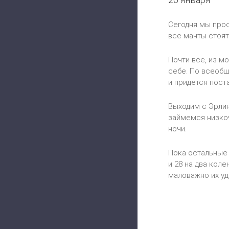
Сегодня мы прос
все мачты стоят
Почти все, из м
себе. По всеобщ
и придется пост
Выходим с Эрлин
займемся низкоч
ночи.
Пока остальные 
и 28 на два коле
маловажно их уд