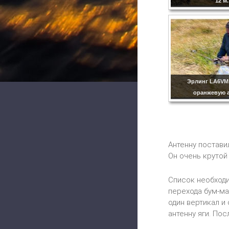
12 м.
Эрлинг LA6VM
оранжевую а
Антенну постави
Он очень крутой 
Список необходи
перехода бум-ма
один вертикал и
антенну яги. Пос