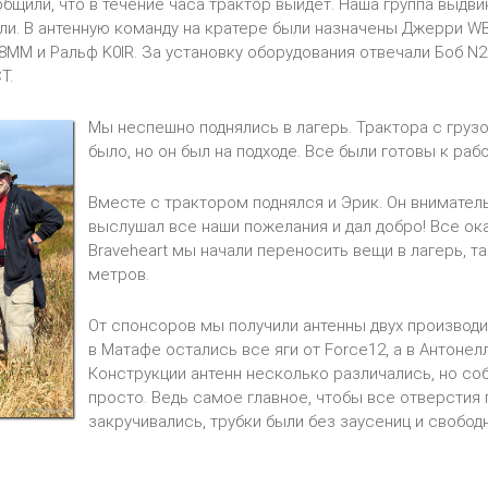
бщили, что в течение часа трактор выйдет. Наша группа выдви
ли. В антенную команду на кратере были назначены Джерри WB
8MM и Ральф K0IR. За установку оборудования отвечали Боб N2
CT.
Мы неспешно поднялись в лагерь. Трактора с груз
было, но он был на подходе. Все были готовы к рабо
Вместе с трактором поднялся и Эрик. Он внимател
выслушал все наши пожелания и дал добро! Все ок
Braveheart мы начали переносить вещи в лагерь, т
метров.
От спонсоров мы получили антенны двух производи
в Матафе остались все яги от Force12, а в Антонелл
Конструкции антенн несколько различались, но со
просто. Ведь самое главное, чтобы все отверстия 
закручивались, трубки были без заусениц и свободн