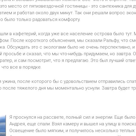
это место от пятизвездочной гостиницы - это сантехника для д
тием и работал около двух минут. Так они решали вопрос экон
о было только радоваться комфорту.
шли в кафетерий, когда уже все население острова было тут.
фом. После короткого объяснения, мы сказали Ральфу, что см
а. Обсуждать это с экологами было не очень перспективно, и 
й просьбе и сказал, что мы что-нибудь придумаем, но завтра. 
кратер, и сам посмотрит, что я предлагаю. Это был лучший отв
 что все в порядке.
 ужина, после которого бы с удовольствием отправились спать
но после тяжелого дня мы моментально уснули. Завтра будет тр
Я проснулся на рассвете, полный сил и энергии. Еще было
Андрея, еще спали. Взял камеру и вышел на улицу в поиск
Освещение было мягким, и получилось несколько теплых