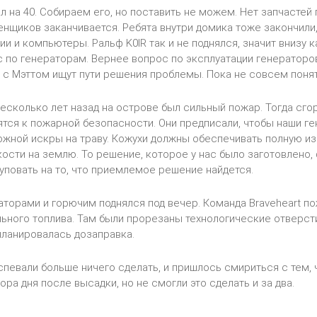
л на 40. Собираем его, но поставить не можем. Нет запчастей
енщиков заканчивается. Ребята внутри домика тоже закончили,
ии и компьютеры. Ральф K0IR так и не поднялся, значит внизу 
 по генераторам. Вернее вопрос по эксплуатации генераторо
ф с Мэттом ищут пути решения проблемы. Пока не совсем понят
несколько лет назад на острове был сильный пожар. Тогда сго
тся к пожарной безопасности. Они предписали, чтобы наши г
жной искры на траву. Кожухи должны обеспечивать полную из
ости на землю. То решение, которое у нас было заготовлено, 
уповать на то, что приемлемое решение найдется.
аторами и горючим поднялся под вечер. Команда Braveheart 
ьного топлива. Там были прорезаны технологические отверсти
ланировалась дозаправка.
спевали больше ничего сделать, и пришлось смириться с тем, 
ора дня после высадки, но не смогли это сделать и за два.