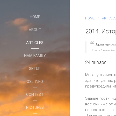
HOME
HOME
ARTICLE
ABOUT
2014. Ист
ARTICLES
Е
сли челов
Эрнст Симон Бл
HAM FAMILY
24 января
SETUP
Мы спустились в
здание, где нас
QSL INFO
предупредили, ч
CONTEST
Здание гостиниц
все они имеют и
PICTURES
полностью в наш
Два душа, два с