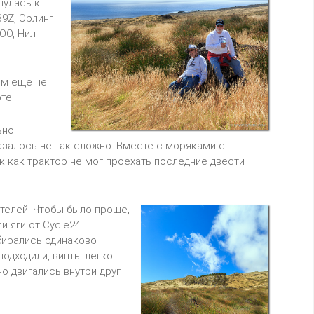
нулась к
9Z, Эрлинг
OO, Нил
ом еще не
те.
ьно
азалось не так сложно. Вместе с моряками с
ак как трактор не мог проехать последние двести
телей. Чтобы было проще,
и яги от Cycle24.
бирались одинаково
подходили, винты легко
о двигались внутри друг