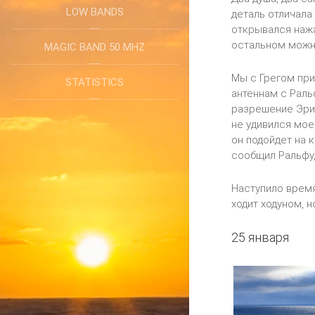
LOW BANDS
деталь отличала 
открывался нажа
остальном можн
MAGIC BAND 50 MHZ
Мы с Грегом при
STATISTICS
антеннам с Раль
разрешение Эрик
не удивился мое
он подойдет на 
сообщил Ральфу,
Наступило время
ходит ходуном, 
25 января