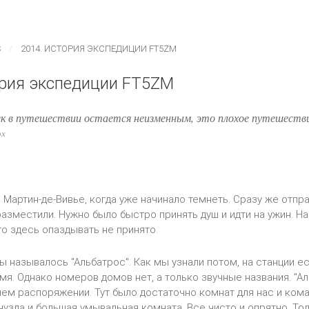
S
2014. ИСТОРИЯ ЭКСПЕДИЦИИ FT5ZM
ория экспедиции FT5ZM
ек в путешествии остается неизменным, это плохое путешестви
ох
 Мартин-де-Вивье, когда уже начинало темнеть. Сразу же отпр
 разместили. Нужно было быстро принять душ и идти на ужин. Н
то здесь опаздывать не принято.
ы называлось "Альбатрос". Как мы узнали потом, на станции ес
мя. Однако номеров домов нет, а только звучные названия. "А
ем распоряжении. Тут было достаточно комнат для нас и кома
анузла и большая умывальная комната. Все чисто и опрятно. То