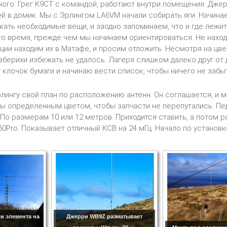
ного. Грег K9CT с командой, работают внутри помещения. Дже
ей в домик. Мы с Эрлингом LA6VM начали собирать яги. Начин
кать необходимые вещи, и заодно запоминаем, что и где лежит
то время, прежде чем мы начинаем ориентироваться. Не нах
ации находим их в Матафе, и просим отложить. Несмотря на цве
берихи избежать не удалось. Лагеря слишком далеко друг от д
 клочок бумаги и начинаю вести список, чтобы ничего не забыт
ингу свой план по расположению антенн. Он соглашается, и 
ы определенным цветом, чтобы запчасти не перепутались. Перв
. По размерам 10 или 12 метров. Приходится ставить, а потом
30Pro. Показывает отличный КСВ на 24 мГц. Начало по установк
ри элемента на
Джерри WB9Z разматывает