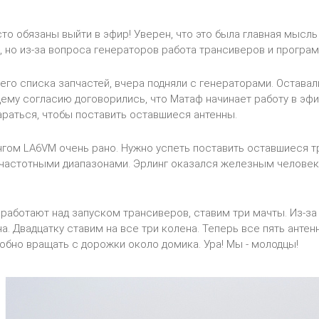
то обязаны выйти в эфир! Уверен, что это была главная мысль
, но из-за вопроса генераторов работа трансиверов и програ
оего списка запчастей, вчера подняли с генераторами. Остава
ему согласию договорились, что Матаф начинает работу в эфи
араться, чтобы поставить оставшиеся антенны.
гом LA6VM очень рано. Нужно успеть поставить оставшиеся три
астотными диапазонами. Эрлинг оказался железным человеком
работают над запуском трансиверов, ставим три мачты. Из-за
на. Двадцатку ставим на все три колена. Теперь все пять анте
обно вращать с дорожки около домика. Ура! Мы - молодцы!