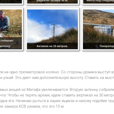
радиалы. Штырь 30 м.
Мачта под следующ
 собирает
нтенну.
Антенна на 15 метров.
Генератор
ли на одно трехметровое колено. Со стороны домика выступ в
и узкий. Это дает нам дополнительную высоту. Ставить на выст
мых вещей из Матафа увеличивается. Вторую антенну собрали,
чта. Чтобы не терять время, идем ставить вертикал на 30 метр
 одна яга. Начинаю рыться в наших ящиках и нахожу подобие т
ле замера КСВ узнаем, что это 15 м.