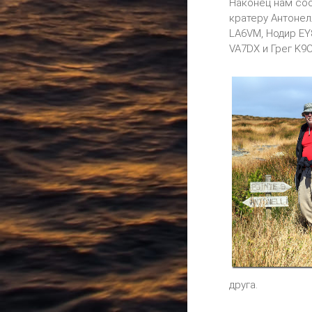
Наконец нам соо
кратеру Антонел
LA6VM, Нодир EY
VA7DX и Грег K9
друга.