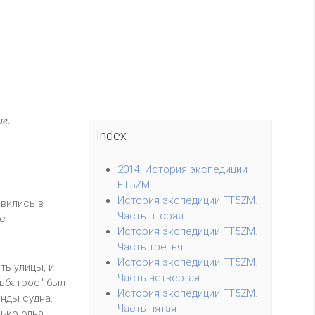
е.
Index
2014. История экспедиции
FT5ZM
История экспедиции FT5ZM.
авились в
Часть вторая
ас
История экспедиции FT5ZM.
Часть третья
История экспедиции FT5ZM.
ть улицы, и
Часть четвертая
льбатрос" был
История экспедиции FT5ZM.
нды судна.
Часть пятая
лько одна