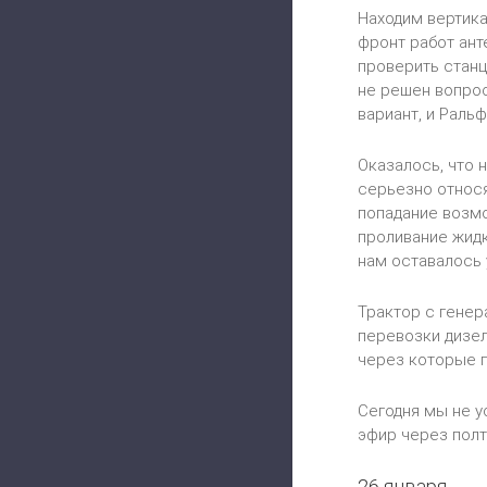
Находим вертика
фронт работ ант
проверить станц
не решен вопрос
вариант, и Раль
Оказалось, что 
серьезно относя
попадание возмо
проливание жидк
нам оставалось 
Трактор с генер
перевозки дизел
через которые п
Сегодня мы не у
эфир через полт
26 января