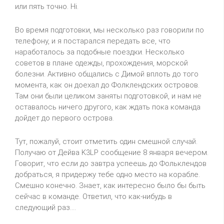
или пять точно.
Hi
.
Во время подготовки, мы несколько раз говорили по
телефону, и я постарался передать все, что
наработалось за подобные поездки. Несколько
советов в плане одежды, прохождения, морской
болезни. Активно общались с Димой вплоть до того
момента, как он доехал до Фолклендских островов.
Там они были целиком заняты
подготовкой,
и нам не
оставалось ничего другого, как ждать пока команда
дойдет до первого острова.
Тут, пожалуй, стоит отметить один смешной случай.
Получаю от Дейва
K
3
LP
сообщение 8 января вечером.
Говорит, что если до завтра успеешь до Фольклендов
добраться, я придержу тебе одно место на корабле.
Смешно конечно. Знает, как интересно было бы быть
сейчас в команде. Ответил, что как-нибудь в
следующий раз....