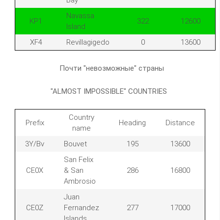
Bay
Navassa
KP1
322
12600
Island
XF4
Revillagigedo
0
13600
Почти "невозможные" страны
"ALMOST IMPOSSIBLE" COUNTRIES
Country
Prefix
Heading
Distance
name
3Y/Bv
Bouvet
195
13600
San Felix
CE0X
& San
286
16800
Ambrosio
Juan
CE0Z
Fernandez
277
17000
Islands