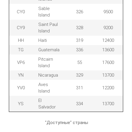
Sable
CY0
326
9500
Island
Saint Paul
CY9
328
9200
Island
HH
Haiti
319
12400
TG
Guatemala
336
13600
Pitcairn
VP6
55
17600
Island
YN
Nicaragua
329
13700
Aves
YV0
311
12200
Island
El
YS
334
13700
Salvador
"Доступные" страны