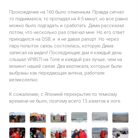
Прохождение на 160 было отменным. Правда сигнал
то поднимался, то пропадал на 4-5 минут, но все равно
можно было подгадать и сработать. Дима рассказал
потом, что несколько раз отвечал мне. Но его ответ
приходился на
QSB
, и
я не давал рапорт. Но через
пару попыток связь состоялась, которую Дима
записал на видео! Последующие дни я каждый день
слышал
VP
8
STI
на Топе и каждый раз лучше, чем на
момент нашей связи. Два вертикала, которые были
выбраны как передающая
антена
, работали
великолепно.
К сожалению, с Японией перекрытия по темному
времени не было, поэтому всего 13 азиатов в логе.