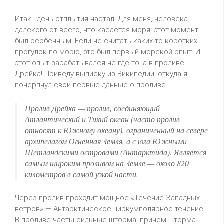
Итак, день отплытия настал. Для меня, человека
далекого от всего, что касается моря, этот момент
был особенным. Если не считать каких-то коротких
прогулок по морю, это был первый морской опыт. И
этот опыт зарабатывался не где-то, а в проливе
Дрейка! Приведу выписку из Википедии, откуда я
почерпнул свои первые данные о проливе.
Пролив Дрейка — пролив, соединяющий
Атлантический и Тихий океан (часто пролив
относят к Южному океану), ограниченный на севере
архипелагом Огненная Земля, а с юга Южными
Шетландскими островами (Антарктида). Является
самым широким проливом на Земле — около 820
километров в самой узкой части.
Через пролив проходит мощное «Течение Западных
ветров» — Антарктическое циркумполярное течение.
В проливе часты сильные шторма, причём шторма