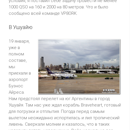
условия, я поставил себе задачу провести не менее
1000 QSO на 160 и 2000 на 80 метров. Что и было
сообщено всей команде VP8ORK.
В Ушуайю
19 января,
уже в
полном
составе,
мы
приехали в
аэропорт
Буэнос
Айреса.
Нам предстоял перелет на юг Аргентины в город
Ушуайя. Там нас уже ждал корабль Braveheart, готовый
для погрузки и отплытия. Погода перед самым
вылетом неожиданно испортилась и лил тропический
ливень. Сверкали молнии и казалось, что в таких