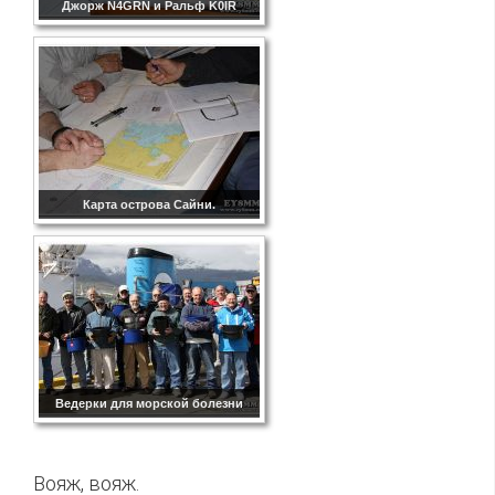
Джорж N4GRN и Ральф K0IR
Карта острова Сайни.
Ведерки для морской болезни
Вояж, вояж.