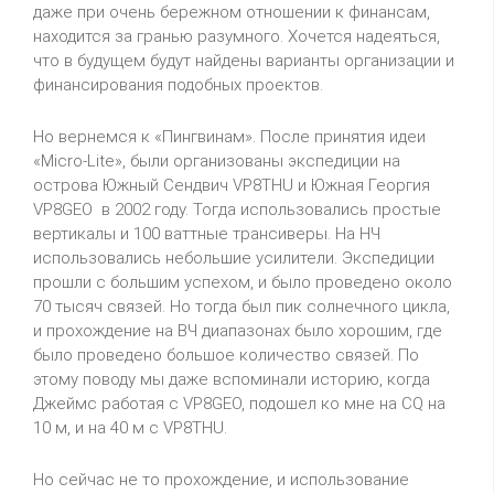
даже при очень бережном отношении к финансам,
находится за гранью разумного. Хочется надеяться,
что в будущем будут найдены варианты организации и
финансирования подобных проектов.
Но вернемся к «Пингвинам». После принятия идеи
«Micro-Lite», были организованы экспедиции на
острова Южный Сендвич VP8THU и Южная Георгия
VP8GEO в 2002 году. Тогда использовались простые
вертикалы и 100 ваттные трансиверы. На НЧ
использовались небольшие усилители. Экспедиции
прошли с большим успехом, и было проведено около
70 тысяч связей. Но тогда был пик солнечного цикла,
и прохождение на ВЧ диапазонах было хорошим, где
было проведено большое количество связей. По
этому поводу мы даже вспоминали историю, когда
Джеймс работая с VP8GEO, подошел ко мне на CQ на
10 м, и на 40 м c VP8THU.
Но сейчас не то прохождение, и использование