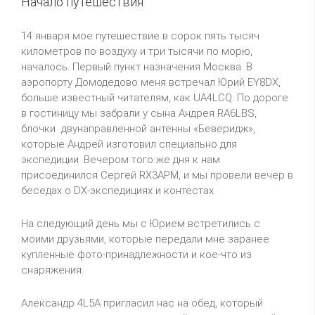
Начало путешествия
14 января мое путешествие в сорок пять тысяч
километров по воздуху и три тысячи по морю,
началось. Первый пункт назначения Москва. В
аэропорту Домодедово меня встречал Юрий EY8DX,
больше известный читателям, как UA4LCQ. По дороге
в гостиницу мы забрали у сына Андрея RA6LBS,
блочки двунаправленной антенны «Беверидж»,
которые Андрей изготовил специально для
экспедиции. Вечером того же дня к нам
присоединился Сергей RX3APM, и мы провели вечер в
беседах о DX-экспедициях и контестах.
На следующий день мы с Юрием встретились с
моими друзьями, которые передали мне заранее
купленные фото-принадлежности и кое-что из
снаряжения.
Александр 4L5A пригласил нас на обед, который