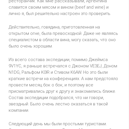
ресторанчик. Как мне рассказывали, Аргентина
славится своим мясом и вином (beef and wine) и
лично я, был решительно настроен это проверить.
Действительно, говядина, приготовленная на
открытом огне, была превосходной. Даже не являясь
специалистом в области вина, могу сказать, что оно
было очень хорошим.
Из всего состава экспедиции, помимо Джеймса
9V1YC, я раньше встречался с Джоном VE3EJ, Доном
N1DG, Ральфом K0IR и Стивом K6AW. Но это были
краткие встречи на конференциях. А нам предстояло
провести месяц бок о бок, и поэтому все
присматривались друг к другу и знакомились ближе.
Состав экспедиции подобрался, что ни говори,
звездный. Было очень лестно оказаться в такой
компании.
Следующий день мы были простыми туристами.