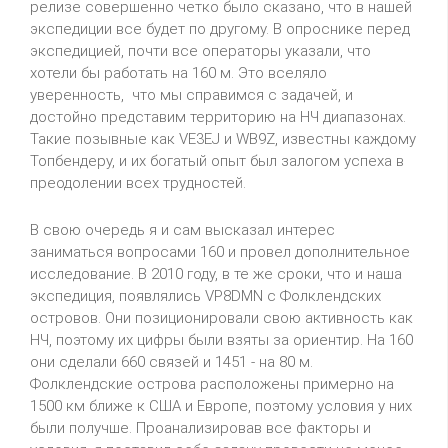
релизе совершенно четко было сказано, что в нашей
экспедиции все будет по другому. В опроснике перед
экспедицией, почти все операторы указали, что
хотели бы работать на 160 м. Это вселяло
уверенность, что мы справимся с задачей, и
достойно представим территорию на НЧ диапазонах.
Такие позывные как VE3EJ и WB9Z, известны каждому
Топбендеру, и их богатый опыт был залогом успеха в
преодолении всех трудностей.
В свою очередь я и сам высказал интерес
заниматься вопросами 160 и провел дополнительное
исследование. В 2010 году, в те же сроки, что и наша
экспедиция, появлялись VP8DMN с Фолклендских
островов. Они позиционировали свою активность как
НЧ, поэтому их цифры были взяты за ориентир. На 160
они сделали 660 связей и 1451 - на 80 м.
Фолклендские острова расположены примерно на
1500 км ближе к США и Европе, поэтому условия у них
были получше. Проанализировав все факторы и