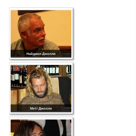
Найджел Джолли
Метт Джолли