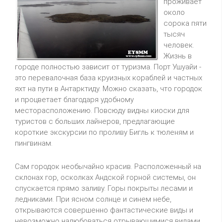
проживает
около
сорока пяти
тысяч
человек.
Жизнь в
городе полностью зависит от туризма. Порт Ушуайи -
это перевалочная база круизных кораблей и частных
яхт на пути в Антарктиду. Можно сказать, что городок
и процветает благодаря удобному
месторасположению. Повсюду видны киоски для
туристов с больших лайнеров, предлагающие
короткие экскурсии по проливу Бигль к тюленям и
пингвинам.
Сам городок необычайно красив. Расположенный на
склонах гор, осколках Андской горной системы, он
спускается прямо заливу. Горы покрыты лесами и
ледниками. При ясном солнце и синем небе,
открываются совершенно фантастические виды и
невозможно налюбоваться отрывающимися видами.