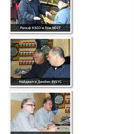
Ральф K9ZO и Том ND2T
Найджел и Джеймс 9V1YC