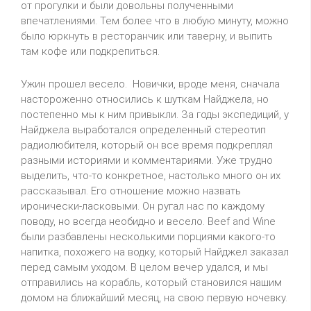
от прогулки и были довольны полученными
впечатлениями. Тем более что в любую минуту, можно
было юркнуть в ресторанчик или таверну, и выпить
там кофе или подкрепиться.
Ужин прошел весело. Новички, вроде меня, сначала
настороженно относились к шуткам Найджела, но
постепенно мы к ним привыкли. За годы экспедиций, у
Найджела выработался определенный стереотип
радиолюбителя, который он все время подкреплял
разными историями и комментариями. Уже трудно
выделить, что-то конкретное, настолько много он их
рассказывал. Его отношение можно назвать
иронически-ласковыми. Он ругал нас по каждому
поводу, но всегда необидно и весело. Beef and Wine
были разбавлены несколькими порциями какого-то
напитка, похожего на водку, который Найджел заказал
перед самым уходом. В целом вечер удался, и мы
отправились на корабль, который становился нашим
домом на ближайший месяц, на свою первую ночевку.