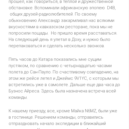
прошел, как говориться, в теплой и дружественной
обстановке. Вспоминали африканскую эпопею D4B,
общих друзей-радиолюбителей. По своему
обыкновению Александр закармливал нас всякими
вкусностями в кавказском ресторане, пока мы не
попросили пощады. Но пришло время расставаться.
На следующий день я улетал в Доху, и нужно было
перепаковаться и сделать несколько звонков.
Пять часов до Катара показались мне сущим
пустяком, по сравнению с четырнадцатью часами
полета до Сан-Пауло. По счастливому совпадению, на
этом же рейсе летел и Джеймс 9V1YC, с которым мы
встретились уже в самолете. Дальше еще два часа до
Буэнос Айреса. Здесь была назначена встреча всей
команды.
К нашему приезду, все, кроме Майка N6MZ, были уже
в гостинице. Решением команды, отправились
отпраздновать начало экспедиции в ближайший