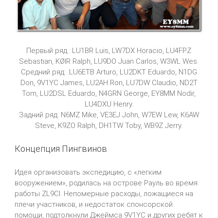
Первый ряд.: LU1BR Luis, LW7DX Horacio, LU4FPZ
Sebastian, KØIR Ralph, LU9DO Juan Carlos, W3WL Wes.
Средний ряд: :LU6ETB Arturo, LU2DKT Eduardo, N1DG
Don, 9V1YC James, LU2AH Ron, LU7DW Claudio, ND2T
Tom, LU2DSL Eduardo, N4GRN George, EY8MM Nodir,
LU4DXU Henry.
Задний ряд: N6MZ Mike, VE3EJ John, W7EW Lew, K6AW
Steve, K9ZO Ralph, DH1TW Toby, WB9Z Jerry.
Концепция Пингвинов
Идея организовать экспедицию, с «легким
вооружением», родилась на острове Рауль во время
работы ZL9CI. Непомерные расходы, ложащиеся на
плечи участников, и недостаток спонсорской
помощи, подтолкнули Джеймса 9V1YC и других ребят к