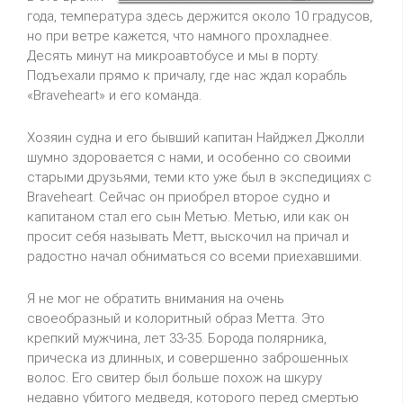
года, температура здесь держится около 10 градусов,
но при ветре кажется, что намного прохладнее.
Десять минут на микроавтобусе и мы в порту.
Подъехали прямо к причалу, где нас ждал корабль
«Braveheart» и его команда.
Хозяин судна и его бывший капитан Найджел Джолли
шумно здоровается с нами, и особенно со своими
старыми друзьями, теми кто уже был в экспедициях с
Braveheart. Сейчас он приобрел второе судно и
капитаном стал его сын Метью. Метью, или как он
просит себя называть Метт, выскочил на причал и
радостно начал обниматься со всеми приехавшими.
Я не мог не обратить внимания на очень
своеобразный и колоритный образ Метта. Это
крепкий мужчина, лет 33-35. Борода полярника,
прическа из длинных, и совершенно заброшенных
волос. Его свитер был больше похож на шкуру
недавно убитого медведя, которого перед смертью